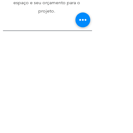
espaço e seu orçamento para o
projeto.
INFORMAÇÕES ADICIONAIS
- Todas as fotos são de autoria de
Mark Greathouse.
- Só utilizamos matérias-primas com
certificação fine-art. O papel/tecido
fine-art garante a durabilidade da sua
obra e preservação das cores da
impressão.
- Na compra do print sem moldura,